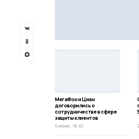
МегаФон и Циан
договорились о
сотрудничестве в сфере
защиты клиентов
5 июня , 16:01