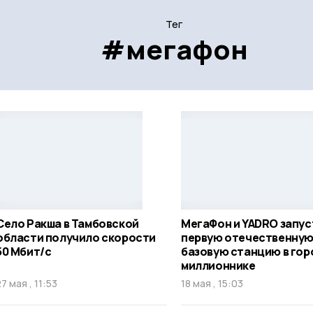
Тег
#мегафон
Село Ракша в Тамбовской
МегаФон и YADRO запус
области получило скорости
первую отечественну
50 Мбит/с
базовую станцию в гор
миллионнике
27 мая , 11:53
18 мая , 15:03