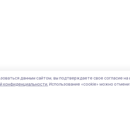
зоваться данным сайтом, вы подтверждаете свое согласие на 
й конфиденциальности.
Использование «cookie» можно отменит
Учредитель и издатель:
ООО «Издательский
Пол
дом «Тамбов»
Сай
Адрес редакции:
392000, Тамбовская обл.,
coo
г.Тамбов, ш. Моршанское, д.14а
сай
Номер телефона редакции:
8 (4752) 45-05-
испо
76
нас