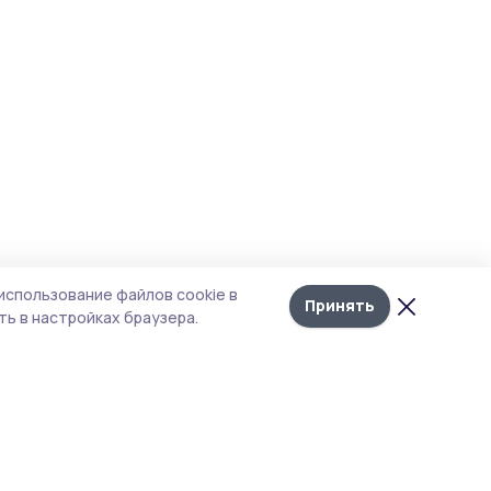
использование файлов cookie в
Принять
ь в настройках браузера.
итика конфиденциальности
т содержит сервисы, использующие
kies. Продолжая пользоваться данным
том, вы подтверждаете свое согласие на
льзование файлов cookie в соответствии с
тоящим уведомлением и Политикой