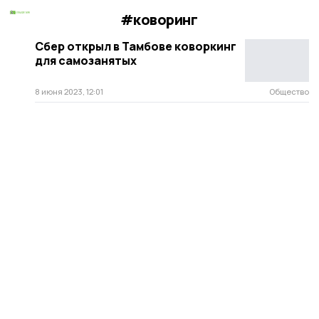
#коворинг
Сбер открыл в Тамбове коворкинг
для самозанятых
8 июня 2023, 12:01
Общество