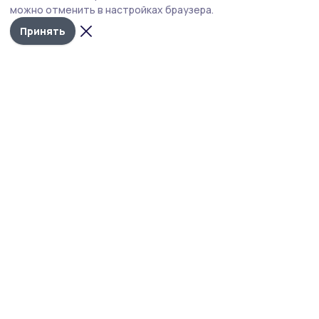
можно отменить в настройках браузера.
Принять
Сельские зори 68
Новости
Истории
Карточки
Фотогалереи
Проекты
Новости компаний
Документы НПА
Объявления
Подписка на газету
Учредитель и издатель:
ООО «Издательский дом «Тамбов»