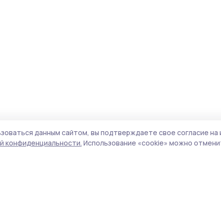
зоваться данным сайтом, вы подтверждаете свое согласие на 
й конфиденциальности.
Использование «cookie» можно отменит
Учредитель и издатель:
ООО «Издательский
Пол
дом «Тамбов»
Сай
Адрес редакции:
392000, Тамбовская обл.,
coo
г.Тамбов, ш. Моршанское, д.14а
сай
Номер телефона редакции:
8 (4752) 45-05-
испо
76
нас