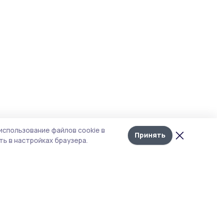
использование файлов cookie в
Принять
ь в настройках браузера.
итика конфиденциальности
т содержит сервисы, использующие
kies. Продолжая пользоваться данным
том, вы подтверждаете свое согласие на
льзование файлов cookie в соответствии с
тоящим уведомлением и Политикой