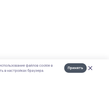
использование файлов cookie в
Принять
ь в настройках браузера.
итика конфиденциальности
т содержит сервисы, использующие
kies. Продолжая пользоваться данным
том, вы подтверждаете свое согласие на
льзование файлов cookie в соответствии с
тоящим уведомлением и Политикой