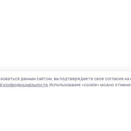
зоваться данным сайтом, вы подтверждаете свое согласие на 
й конфиденциальности.
Использование «cookie» можно отменит
Учредитель и издатель:
ООО «Издательский
Пол
дом «Тамбов»
Сай
Адрес редакции:
392000, Тамбовская обл.,
coo
г.Тамбов, ш. Моршанское, д.14а
сай
Номер телефона редакции:
8 (4752) 45-05-
испо
76
нас