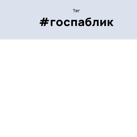
Тег
#госпаблик