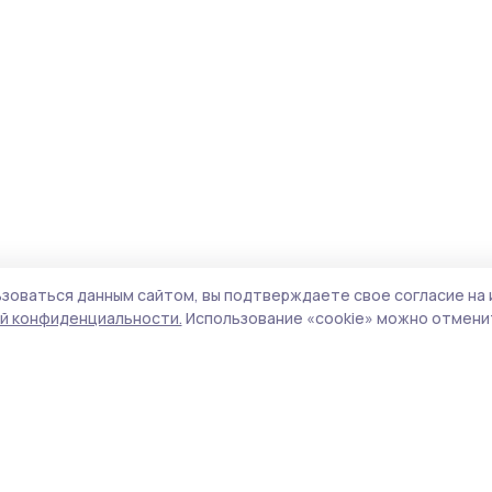
зоваться данным сайтом, вы подтверждаете свое согласие на 
й конфиденциальности.
Использование «cookie» можно отменит
Учредитель и издатель:
ООО «Издательский
Пол
дом «Тамбов»
Сай
Адрес редакции:
392000, Тамбовская обл.,
coo
г.Тамбов, ш. Моршанское, д.14а
сай
Номер телефона редакции:
8 (4752) 45-05-
испо
76
нас