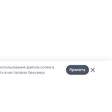
использование файлов cookie в
Принять
ь в настройках браузера.
итика конфиденциальности
т содержит сервисы, использующие
kies. Продолжая пользоваться данным
том, вы подтверждаете свое согласие на
льзование файлов cookie в соответствии с
тоящим уведомлением и Политикой