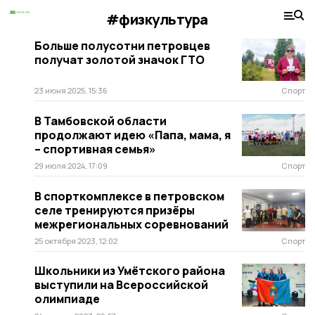
#физкультура
Больше полусотни петровцев
получат золотой значок ГТО
23 июня 2025, 15:36
Спорт
В Тамбовской области
продолжают идею «Папа, мама, я
– спортивная семья»
29 июля 2024, 17:09
Спорт
В спорткомплексе в петровском
селе тренируются призёры
межрегиональных соревнований
25 октября 2023, 12:02
Спорт
Школьники из Умётского района
выступили на Всероссийской
олимпиаде