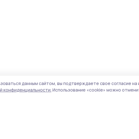
зоваться данным сайтом, вы подтверждаете свое согласие на 
й конфиденциальности.
Использование «cookie» можно отменит
Учредитель и издатель:
ООО «Издательский
Пол
дом «Тамбов»
Сай
Адрес редакции:
392000, Тамбовская обл.,
coo
г.Тамбов, ш. Моршанское, д.14а
сай
Номер телефона редакции:
8 (4752) 45-05-
испо
76
нас