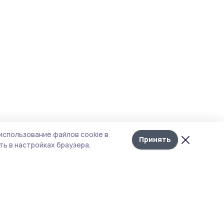
использование файлов cookie в
Принять
ь в настройках браузера.
итика конфиденциальности
т содержит сервисы, использующие
kies. Продолжая пользоваться данным
том, вы подтверждаете свое согласие на
льзование файлов cookie в соответствии с
тоящим уведомлением и Политикой