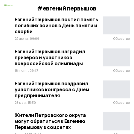
#евгений первышов
Евгений Первышов почтил память
погибших воинов в День памяти и
скорби
22 июня , 09:09
Общество
Евгений Первышов наградил
призёров и участников
всероссийской олимпиады
18 июня , 09:47
Общество
Евгений Первышов поздравил
участников конгресса с Днём
предпринимателя
28 мая , 15:30
Общество
Жители Петровского округа
могут обратиться к Евгению
Первышову в соцсетях