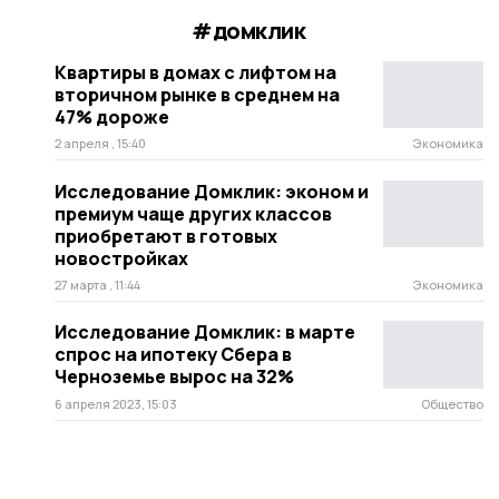
#домклик
Квартиры в домах с лифтом на
вторичном рынке в среднем на
47% дороже
2 апреля , 15:40
Экономика
Исследование Домклик: эконом и
премиум чаще других классов
приобретают в готовых
новостройках
27 марта , 11:44
Экономика
Исследование Домклик: в марте
спрос на ипотеку Сбера в
Черноземье вырос на 32%
6 апреля 2023, 15:03
Общество