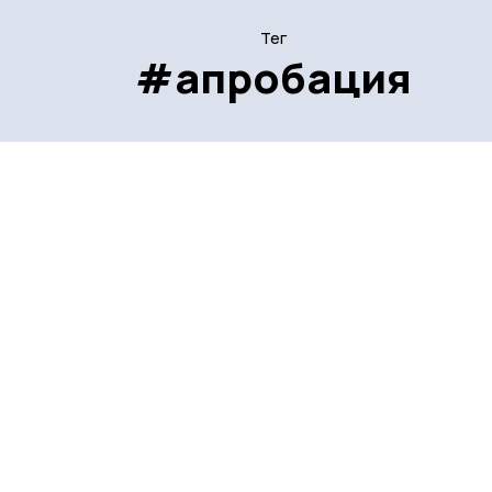
Тег
#апробация