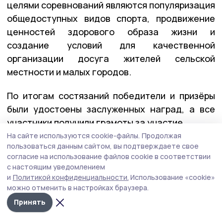
целями соревнований являются популяризация
общедоступных видов спорта, продвижение
ценностей здорового образа жизни и
создание условий для качественной
организации досуга жителей сельской
местности и малых городов.
По итогам состязаний победители и призёры
были удостоены заслуженных наград, а все
участники получили грамоты за участие.
На сайте используются cookie-файлы.
Продолжая
пользоваться данным сайтом, вы подтверждаете свое
марафон
спорт
согласие на использование файлов cookie в соответствии
с настоящим уведомлением
и
Политикой конфиденциальности.
Использование «cookie»
Автор:
Сергей Ежов
можно отменить в настройках браузера.
Принять
Издания МО
Тамбовская область
Бонд
Тамбовской области