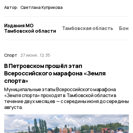
Автор:
Светлана Куприкова
Издания МО
Тамбовская область
Бонд
Тамбовской области
Спорт
27 июня , 12:35
В Петровском прошёл этап
Всероссийского марафона «Земля
спорта»
Муниципальные этапы Всероссийского марафона
«Земля спорта» проходят в Тамбовской области в
течение двух месяцев — с середины июня до середины
августа.