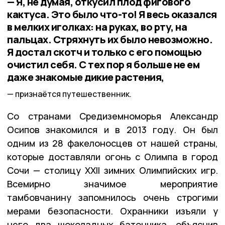
— Я, не думая, откусил плод фигового
кактуса. Это было что-то! Я весь оказался
в мелких иголках: на руках, во рту, на
пальцах. Стряхнуть их было невозможно.
Я достал скотч и только с его помощью
очистил себя. С тех пор я больше не ем
даже знакомые дикие растения,
признаётся путешественник.
Со странами Средиземноморья Александр
Осипов знакомился и в 2013 году. Он был
одним из 28 факелоносцев от нашей страны,
которые доставляли огонь с Олимпа в город
Сочи — столицу XXII зимних Олимпийских игр.
Всемирно значимое мероприятие
тамбовчанину запомнилось очень строгими
мерами безопасности. Охранники изъяли у
него два шоколадных батончика, объяснив