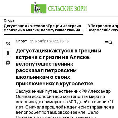
Спорт
Дегустация кактусов в Греции и встреча
В Петровском п
с гризли на Аляске: велопутешественник
Всероссийског
рассказал петровским школьникам о
спорта»
своих приключениях в кругосветке
Спорт
29 ноября 2022, 16:15
Дегустация кактусов в Греции и
встреча с гризли на Аляске:
велопутешественник
рассказал петровским
школьникам о своих
приключениях в кругосветке
Заслуженный путешественник РФ Александр
Осипов исколесил все континенты мира на
велосипеде примерно за 500 дней в течение 11
лет. С начала прошлой недели он отправился в
велопробег по тамбовской земле. Село
Петровское стало седьмой точкой его