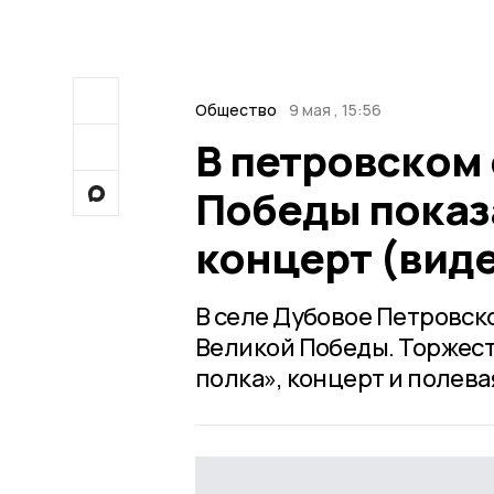
Общество
9 мая , 15:56
В петровском 
Победы показ
концерт (вид
В селе Дубовое Петровско
Великой Победы. Торжес
полка», концерт и полева