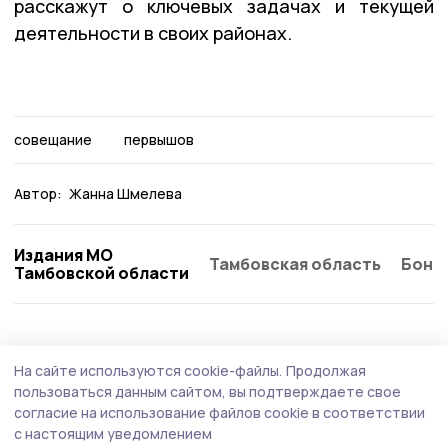
расскажут о ключевых задачах и текущей
деятельности в своих районах.
совещание
первышов
Автор:
Жанна Шмелева
Издания МО
Тамбовская область
Бонд
Тамбовской области
Общество
Вчера, 12:15
На сайте используются cookie-файлы.
Продолжая
«Я поняла, что не одна»: мать героев СВО
пользоваться данным сайтом, вы подтверждаете свое
из Петровского округа посетила святые
согласие на использование файлов cookie в соответствии
с настоящим уведомлением
места Пскова