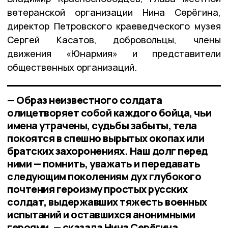
ветеранской организации Нина Серёгина,
директор Петровского краеведческого музея
Сергей Касатов, добровольцы, члены
движения «Юнармия» и представители
общественных организаций.
— Образ неизвестного солдата
олицетворяет собой каждого бойца, чьи
имена утрачены, судьбы забыты, тела
покоятся в спешно вырытых окопах или
братских захоронениях. Наш долг перед
ними — помнить, уважать и передавать
следующим поколениям дух глубокого
почтения героизму простых русских
солдат, выдержавших тяжесть военных
испытаний и оставшихся анонимными
героями, — сказала Нина Серёгина.