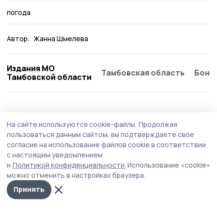
погода
Автор:
Жанна Шмелева
Издания МО
Тамбовская область
Бонд
Тамбовской области
Общество
Вчера, 16:45
На сайте используются cookie-файлы.
Продолжая
Евгений Первышов принял участие в
пользоваться данным сайтом, вы подтверждаете свое
коллегии следственного управления по
согласие на использование файлов cookie в соответствии
с настоящим уведомлением
Тамбовской области
и
Политикой конфиденциальности.
Использование «cookie»
Руководитель области отметил, что сотрудники
можно отменить в настройках браузера.
Следственного комитета вносят весомый вклад в
Принять
обеспечение законности и правопорядка на
тамбовской земле.