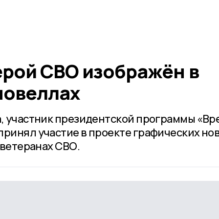
ерой СВО изображён в
новеллах
а, участник президентской программы «Вр
принял участие в проекте графических но
и ветеранах СВО.