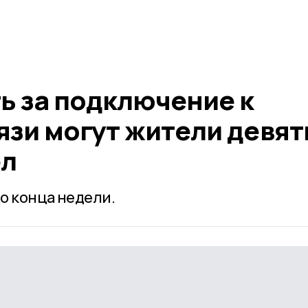
ь за подключение к
язи могут жители девят
ёл
о конца недели.