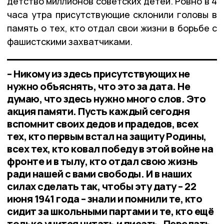
детство миллионов советских детей. Ровно в 4
часа утра присутствующие склонили головы в
память о тех, кто отдал свои жизни в борьбе с
фашистскими захватчиками.
– Никому из здесь присутствующих не
нужно объяснять, что это за дата. Не
думаю, что здесь нужно много слов. Это
акция памяти. Пусть каждый сегодня
вспомнит своих дедов и прадедов, всех
тех, кто первым встал на защиту Родины,
всех тех, кто ковал победу в этой войне на
фронте и в тылу, кто отдал свою жизнь
ради нашей с вами свободы. И в наших
силах сделать так, чтобы эту дату – 22
июня 1941 года – знали и помнили те, кто
сидит за школьными партами и те, кто ещё
только учится читать и писать. Передать