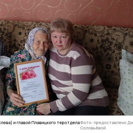
лева) и главой Плавицкого теротдела
Фото: предоставлено Д
Соловьёвой