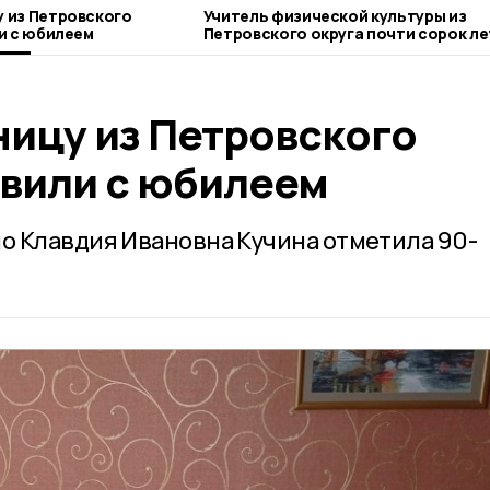
 из Петровского
Учитель физической культуры из
и с юбилеем
Петровского округа почти сорок ле
занимается любимым делом
ицу из Петровского
авили с юбилеем
о Клавдия Ивановна Кучина отметила 90-