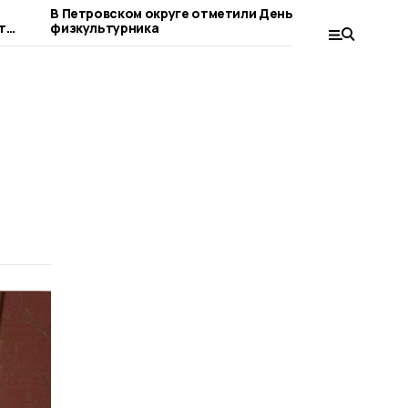
В Петровском округе отметили День
Об анома
т
физкультурника
петровце