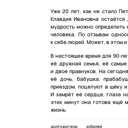
Уже 20 лет, как не стало Пе
Клавдия Ивановна остаётся 
мудрость можно определить н
человека. По отзывам однос
к себе людей. Может, в этом и
В настоящее время для 90-ле
её дружная семья, её самые
и двое правнуков. На сегодн
её дочь, бабушка, прабабу
приездом, поцелуют в щёку и
И замрёт её сердце, глаза н
этих минут она готова ещё м
жизнь.
долгожители
юбилей