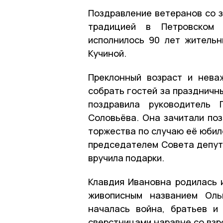
Поздравление ветеранов со з
традицией в Петровском 
исполнилось 90 лет житель
Кучиной.
Преклонный возраст и нева
собрать гостей за праздничн
поздравила руководитель 
Соловьёва. Она зачитали по
торжества по случаю её юбил
председателем Совета депут
вручила подарки.
Клавдия Ивановна родилась и
живописным названием Оль
началась война, братьев и
сверстницами наравне со взр