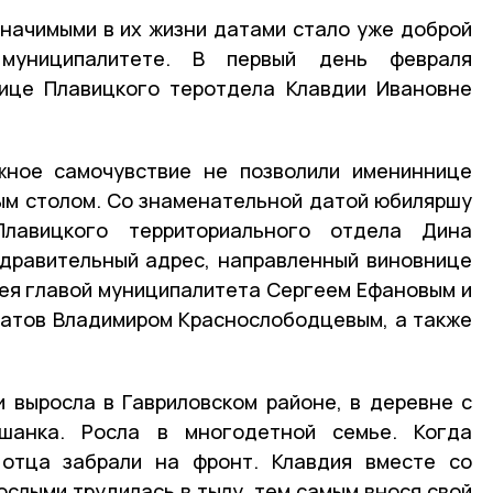
начимыми в их жизни датами стало уже доброй
муниципалитете. В первый день февраля
нице Плавицкого теротдела Клавдии Ивановне
жное самочувствие не позволили имениннице
ым столом. Со знаменательной датой юбиляршу
Плавицкого территориального отдела Дина
здравительный адрес, направленный виновнице
ея главой муниципалитета Сергеем Ефановым и
атов Владимиром Краснослободцевым, а также
 выросла в Гавриловском районе, в деревне с
шанка. Росла в многодетной семье. Когда
 отца забрали на фронт. Клавдия вместе со
ослыми трудилась в тылу, тем самым внося свой