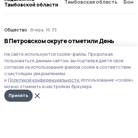
Тамбовская область
Бонд
Тамбовской области
Общество
Вчера, 16:33
В Петровском округе отметили День
физкультурника
На сайте используются cookie-файлы.
Продолжая
В Петровском округе наградили учителей физкультуры
пользоваться данным сайтом, вы подтверждаете свое
и активных спортсменов, а также знаки отличия
согласие на использование файлов cookie в соответствии
получили участники комплекса ГТО.
с настоящим уведомлением
и
Политикой конфиденциальности.
Использование «cookie»
можно отменить в настройках браузера.
Принять