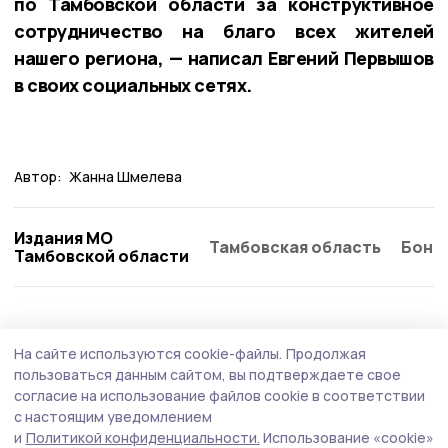
по Тамбовской области за конструктивное
сотрудничество на благо всех жителей
нашего региона, — написал Евгений Первышов
в своих социальных сетях.
Автор:
Жанна Шмелева
Издания МО
Тамбовская область
Бонд
Тамбовской области
Общество
Вчера, 10:31
На сайте используются cookie-файлы.
Продолжая
В Петровском округе прошли пожарно-
пользоваться данным сайтом, вы подтверждаете свое
тактические учения
согласие на использование файлов cookie в соответствии
с настоящим уведомлением
В здании Петровского досугового центра прошли
и
Политикой конфиденциальности.
Использование «cookie»
пожарно-тактические учения по ликвидации условного