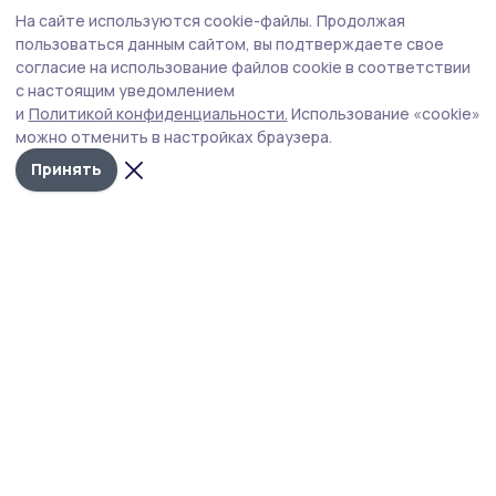
Общество
Сегодня, 10:31
На сайте используются cookie-файлы.
Продолжая
В Петровском округе прошли пожарно-
пользоваться данным сайтом, вы подтверждаете свое
тактические учения
согласие на использование файлов cookie в соответствии
с настоящим уведомлением
В здании Петровского досугового центра прошли
и
Политикой конфиденциальности.
Использование «cookie»
пожарно-тактические учения по ликвидации условного
можно отменить в настройках браузера.
пожара и проведению аварийно-спасательных работ
на объекте с массовым пребыванием людей.
Принять