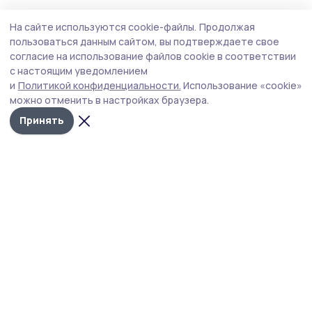
Общество
Сегодня, 12:50
На сайте используются cookie-файлы.
Продолжая
Об аномальной жаре предупредили
пользоваться данным сайтом, вы подтверждаете свое
петровцев
согласие на использование файлов cookie в соответствии
с настоящим уведомлением
В Тамбовской области ожидается повышение
и
Политикой конфиденциальности.
Использование «cookie»
температуры воздуха до +35 градусов.
можно отменить в настройках браузера.
Принять