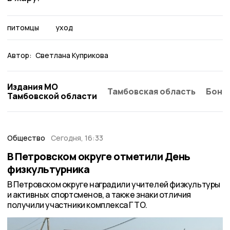
питомцы
уход
Автор:
Светлана Куприкова
Издания МО
Тамбовская область
Бонд
Тамбовской области
Общество
Сегодня, 16:33
В Петровском округе отметили День
физкультурника
В Петровском округе наградили учителей физкультуры
и активных спортсменов, а также знаки отличия
получили участники комплекса ГТО.