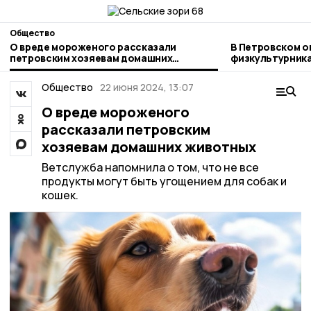
Общество
О вреде мороженого рассказали
В Петровском о
петровским хозяевам домашних
физкультурник
животных
Общество
22 июня 2024, 13:07
О вреде мороженого
рассказали петровским
хозяевам домашних животных
Ветслужба напомнила о том, что не все
продукты могут быть угощением для собак и
кошек.