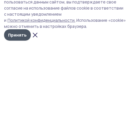
Евгений Первышов принял участие в
пользоваться данным сайтом, вы подтверждаете свое
коллегии следственного управления по
согласие на использование файлов cookie в соответствии
с настоящим уведомлением
Тамбовской области
и
Политикой конфиденциальности.
Использование «cookie»
Руководитель области отметил, что сотрудники
можно отменить в настройках браузера.
Следственного комитета вносят весомый вклад в
Принять
обеспечение законности и правопорядка на
тамбовской земле.