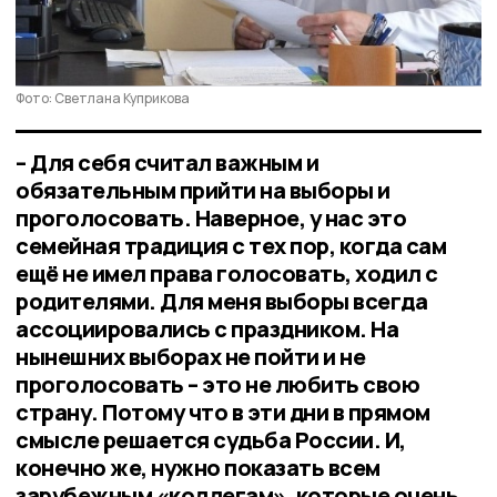
Фото: Светлана Куприкова
– Для себя считал важным и
обязательным прийти на выборы и
проголосовать. Наверное, у нас это
семейная традиция с тех пор, когда сам
ещё не имел права голосовать, ходил с
родителями. Для меня выборы всегда
ассоциировались с праздником. На
нынешних выборах не пойти и не
проголосовать – это не любить свою
страну. Потому что в эти дни в прямом
смысле решается судьба России. И,
конечно же, нужно показать всем
зарубежным «коллегам», которые очень