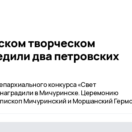
ском творческом
едили два петровских
епархиального конкурса «Свет
 наградили в Мичуринске. Церемонию
епископ Мичуринский и Моршанский Гермо