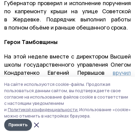
Губернатор проверил и исполнение поручения
по капремонту крыши на улице Советской
в Жердевке. Подрядчик выполнил работы
в полном объёме и раньше обещанного срока.
Герои Тамбовщины
На этой неделе вместе с директором Высшей
школы государственного управления Олегом
Кондратенко Евгений Первышов
вручил
дипломы выпускникам региональной кадровой
На сайте используются cookie-файлы.
Продолжая
программы «Герои Тамбовщины». Эта
пользоваться данным сайтом, вы подтверждаете свое
программа разрабатывалась по инициативе
согласие на использование файлов cookie в соответствии
с настоящим уведомлением
Евгения Первышова — выпускника
и
Политикой конфиденциальности.
Использование «cookie»
федеральной программы «Время героев», и
можно отменить в настройках браузера.
реализовывалась вместе с его коллегами по
Принять
программе — Алексеем Кондратьевым и