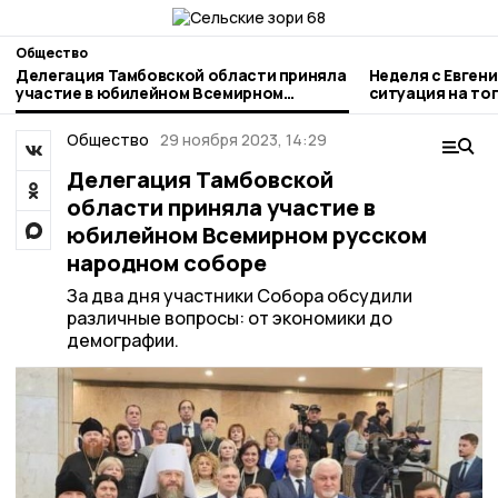
Общество
Делегация Тамбовской области приняла
Неделя с Евген
участие в юбилейном Всемирном
ситуация на то
русском народном соборе
городе и приор
Общество
29 ноября 2023, 14:29
Делегация Тамбовской
области приняла участие в
юбилейном Всемирном русском
народном соборе
За два дня участники Собора обсудили
различные вопросы: от экономики до
демографии.