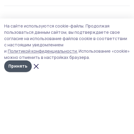
Общество
Вчера, 10:31
На сайте используются cookie-файлы.
Продолжая
В Петровском округе прошли пожарно-
пользоваться данным сайтом, вы подтверждаете свое
тактические учения
согласие на использование файлов cookie в соответствии
с настоящим уведомлением
В здании Петровского досугового центра прошли
и
Политикой конфиденциальности.
Использование «cookie»
пожарно-тактические учения по ликвидации условного
можно отменить в настройках браузера.
пожара и проведению аварийно-спасательных работ
на объекте с массовым пребыванием людей.
Принять