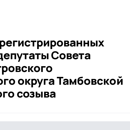
арегистрированных
депутаты Совета
тровского
го округа Тамбовской
ого созыва