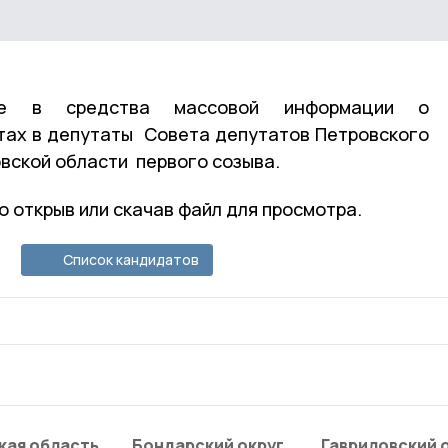
мые в средства массовой информации о
тах в депутаты Совета депутатов Петровского
вской области первого созыва.
 открыв или скачав файл для просмотра.
Список кандидатов
кая область
Бондарский округ
Гавриловский 