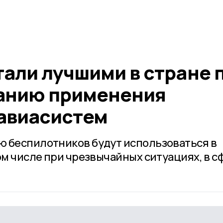
али лучшими в стране 
анию применения
авиасистем
 беспилотников будут использоваться в
ом числе при чрезвычайных ситуациях, в с