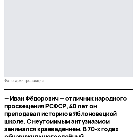
Фото: архив редакции
— Иван Фёдорович — отличник народного
просвещения РСФСР, 40 лет он
преподавал историю в Яблоновецкой
школе. С неутомимым энтузиазмом
занимался краеведением. В 70-х годах
обнаружил многослойный