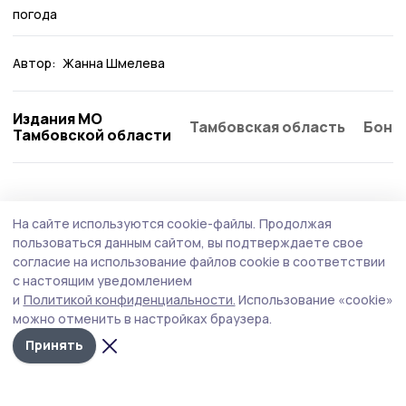
погода
Автор:
Жанна Шмелева
Издания МО
Тамбовская область
Бонд
Тамбовской области
Общество
Вчера, 16:45
На сайте используются cookie-файлы.
Продолжая
Евгений Первышов принял участие в
пользоваться данным сайтом, вы подтверждаете свое
коллегии следственного управления по
согласие на использование файлов cookie в соответствии
с настоящим уведомлением
Тамбовской области
и
Политикой конфиденциальности.
Использование «cookie»
Руководитель области отметил, что сотрудники
можно отменить в настройках браузера.
Следственного комитета вносят весомый вклад в
Принять
обеспечение законности и правопорядка на
тамбовской земле.