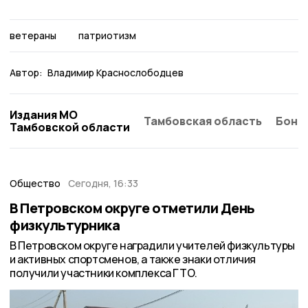
ветераны
патриотизм
Автор:
Владимир Краснослободцев
Издания МО
Тамбовская область
Бонд
Тамбовской области
Общество
Сегодня, 16:33
В Петровском округе отметили День
физкультурника
В Петровском округе наградили учителей физкультуры
и активных спортсменов, а также знаки отличия
получили участники комплекса ГТО.