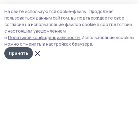
Общество
Сегодня, 12:50
На сайте используются cookie-файлы.
Продолжая
Об аномальной жаре предупредили
пользоваться данным сайтом, вы подтверждаете свое
петровцев
согласие на использование файлов cookie в соответствии
с настоящим уведомлением
В Тамбовской области ожидается повышение
и
Политикой конфиденциальности.
Использование «cookie»
температуры воздуха до +35 градусов.
можно отменить в настройках браузера.
Принять
Жанна Шмелева