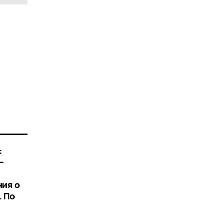
:
–
ния о
. По