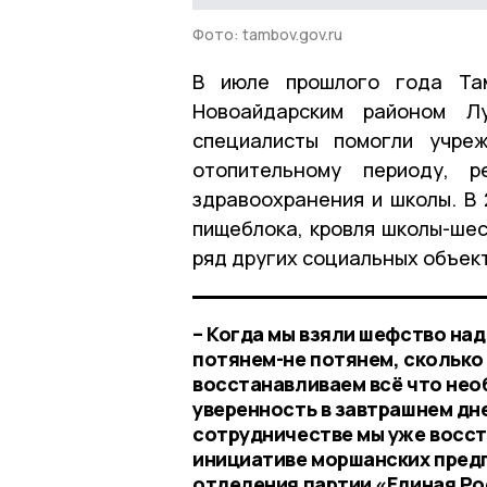
Фото: tambov.gov.ru
В июле прошлого года Там
Новоайдарским районом Лу
специалисты помогли учре
отопительному периоду, р
здравоохранения и школы. В
пищеблока, кровля школы-шес
ряд других социальных объек
– Когда мы взяли шефство на
потянем-не потянем, сколько
восстанавливаем всё что нео
уверенность в завтрашнем дне
сотрудничестве мы уже восст
инициативе моршанских предп
отделения партии «Единая Ро