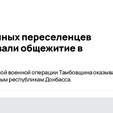
нных переселенцев
али общежитие в
ной военной операции Тамбовщина оказыв
ым республикам Донбасса.