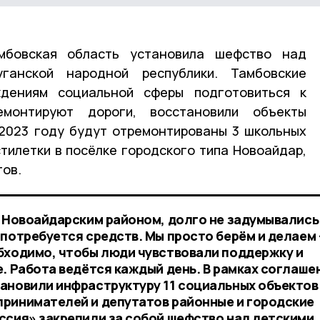
бовская область установила шефство над
ганской народной республики. Тамбовские
ждениям социальной сферы подготовиться к
емонтируют дороги, восстановили объекты
 2023 году будут отремонтированы 3 школьных
тилетки в посёлке городского типа Новоайдар,
тов.
д Новоайдарским районом, долго не задумывались
 потребуется средств. Мы просто берём и делаем 
бходимо, чтобы люди чувствовали поддержку и
. Работа ведётся каждый день. В рамках соглаше
ановили инфраструктуру 11 социальных объектов
ринимателей и депутатов районные и городские
ссия» закрепили за собой шефство над детскими