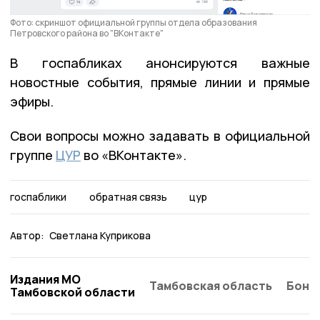
Фото: скриншот официальной группы отдела образования
Петровского района во "ВКонтакте"
В госпабликах анонсируются важные
новостные события, прямые линии и прямые
эфиры.
Свои вопросы можно задавать в официальной
группе
ЦУР
во «ВКонтакте».
госпаблики
обратная связь
цур
Автор:
Светлана Куприкова
Издания МО
Тамбовская область
Бонд
Тамбовской области