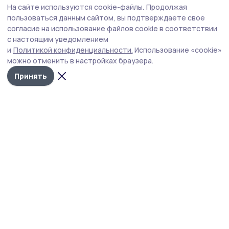
На сайте используются cookie-файлы.
Продолжая
В Петровском округе прошли пожарно-
пользоваться данным сайтом, вы подтверждаете свое
тактические учения
согласие на использование файлов cookie в соответствии
с настоящим уведомлением
В здании Петровского досугового центра прошли
и
Политикой конфиденциальности.
Использование «cookie»
пожарно-тактические учения по ликвидации условного
можно отменить в настройках браузера.
пожара и проведению аварийно-спасательных работ
на объекте с массовым пребыванием людей.
Принять