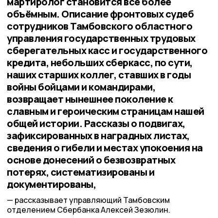
мартиролог становится всё более
объёмным. Описание фронтовых судеб
сотрудников Тамбовского областного
управления государственных трудовых
сберегательных касс и государственного
кредита, небольших сберкасс, по сути,
наших старших коллег, ставших в годы
войны бойцами и командирами,
возвращает нынешнее поколение к
славным и героическим страницам нашей
общей истории. Рассказы о подвигах,
зафиксированных в наградных листах,
сведения о гибели и местах упокоения на
основе донесений о безвозвратных
потерях, систематизированы и
документированы,
рассказывает управляющий Тамбовским
отделением Сбербанка Алексей Зезюлин.