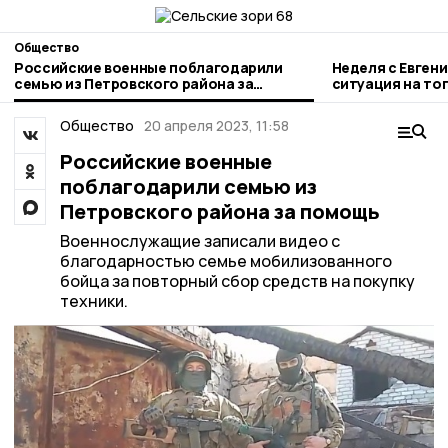
Общество
Российские военные поблагодарили
Неделя с Евген
семью из Петровского района за
ситуация на то
помощь
городе и приор
Общество
20 апреля 2023, 11:58
Российские военные
поблагодарили семью из
Петровского района за помощь
Военнослужащие записали видео с
благодарностью семье мобилизованного
бойца за повторный сбор средств на покупку
техники.