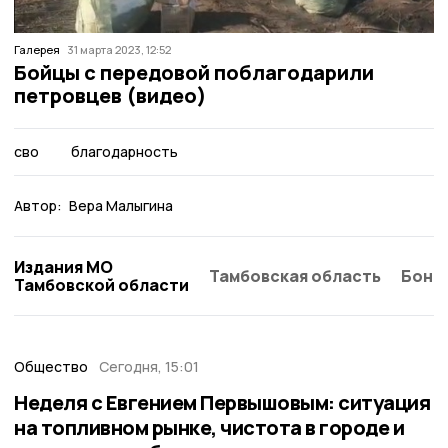
Галерея
31 марта 2023, 12:52
Бойцы с передовой поблагодарили
петровцев (видео)
сво
благодарность
Автор:
Вера Малыгина
Издания МО
Тамбовская область
Бонд
Тамбовской области
Общество
Сегодня, 15:01
Неделя с Евгением Первышовым: ситуация
на топливном рынке, чистота в городе и