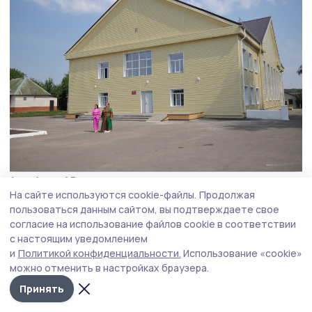
Фото: Алексей Бучнев
На сайте используются cookie-файлы.
Продолжая
Губернатор проверил и исполнение поручения
пользоваться данным сайтом, вы подтверждаете свое
согласие на использование файлов cookie в соответствии
по капремонту крыши на улице Советской
с настоящим уведомлением
в Жердевке. Подрядчик выполнил работы
и
Политикой конфиденциальности.
Использование «cookie»
в полном объёме и раньше обещанного срока.
можно отменить в настройках браузера.
Принять
Герои Тамбовщины