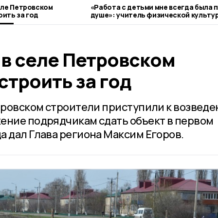
еле Петровском
«Работа с детьми мне всегда была 
ить за год
душе»: учитель физической культур
Петровского округа почти сорок ле
занимается любимым делом
 в селе Петровском
троить за год
етровском строители приступили к возвед
ение подрядчикам сдать объект в первом
а дал Глава региона Максим Егоров.