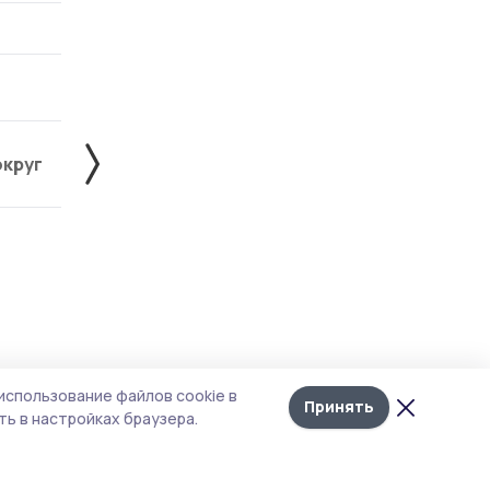
округ
Жердевский округ
Знаменский округ
Лента
10
использование файлов cookie в
новостей
Принять
ь в настройках браузера.