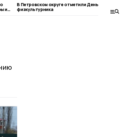
по
В Петровском округе отметили День
Об анома
ы из
физкультурника
петровце
т
ению