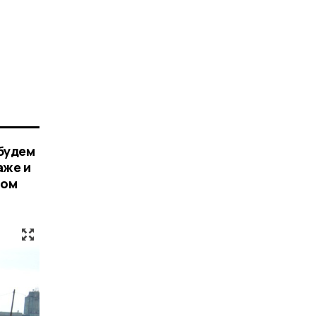
 будем
аже и
лом