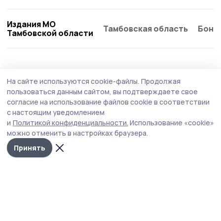
Издания МО
Тамбовская область
Бонд
Тамбовской области
Статья
Вчера, 15:31
На сайте используются cookie-файлы.
Продолжая
Старинная икона вернулась в Петровский
пользоваться данным сайтом, вы подтверждаете свое
округ
согласие на использование файлов cookie в соответствии
с настоящим уведомлением
Икона Николая Угодника спустя век вернулась в
и
Политикой конфиденциальности.
Использование «cookie»
петровский храм в селе Тынково.
можно отменить в настройках браузера.
Принять