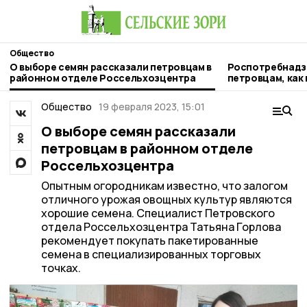
Общество
О выборе семян рассказали петровцам в
Роспотребнадз
районном отделе Россельхозцентра
петровцам, как
арбузы и дыни
Общество
19 февраля 2023, 15:01
О выборе семян рассказали
петровцам в районном отделе
Россельхозцентра
Опытным огородникам известно, что залогом
отличного урожая овощных культур являются
хорошие семена. Специалист Петровского
отдела Россельхозцентра Татьяна Горлова
рекомендует покупать пакетированные
семена в специализированных торговых
точках.