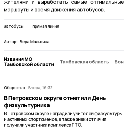
жителями и выработать самые оптимальные
маршруты и время движения автобусов.
автобусы
прямая линия
Автор:
Вера Малыгина
Издания МО
Тамбовская область
Бонд
Тамбовской области
Общество
Вчера, 16:33
В Петровском округе отметили День
физкультурника
В Петровском округе наградили учителей физкультуры
и активных спортсменов, а также знаки отличия
получили участники комплекса ГТО.