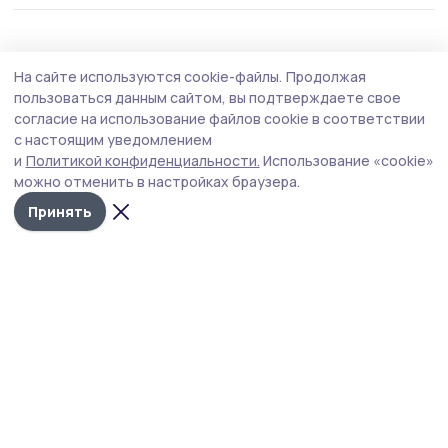
Общество
Вчера, 12:50
На сайте используются cookie-файлы.
Продолжая
Об аномальной жаре предупредили
пользоваться данным сайтом, вы подтверждаете свое
петровцев
согласие на использование файлов cookie в соответствии
с настоящим уведомлением
В Тамбовской области ожидается повышение
и
Политикой конфиденциальности.
Использование «cookie»
температуры воздуха до +35 градусов.
можно отменить в настройках браузера.
Принять