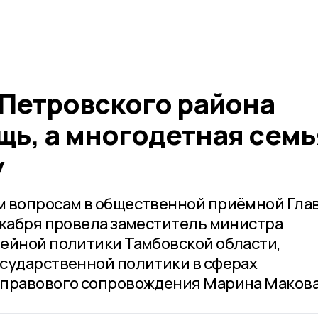
 Петровского района
щь, а многодетная семь
у
м вопросам в общественной приёмной Гла
екабря провела заместитель министра
ейной политики Тамбовской области,
сударственной политики в сферах
 правового сопровождения Марина Макова