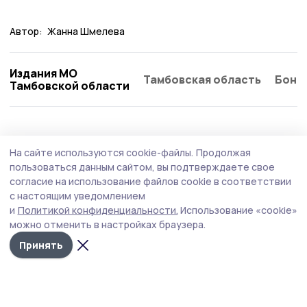
Автор:
Жанна Шмелева
Издания МО
Тамбовская область
Бонд
Тамбовской области
Общество
Сегодня, 10:31
На сайте используются cookie-файлы.
Продолжая
В Петровском округе прошли пожарно-
пользоваться данным сайтом, вы подтверждаете свое
тактические учения
согласие на использование файлов cookie в соответствии
с настоящим уведомлением
В здании Петровского досугового центра прошли
и
Политикой конфиденциальности.
Использование «cookie»
пожарно-тактические учения по ликвидации условного
можно отменить в настройках браузера.
пожара и проведению аварийно-спасательных работ
на объекте с массовым пребыванием людей.
Принять