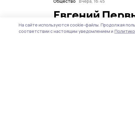
Общество
Вчера, 16:45
Евгений Перв
коллегии сле
На сайте используются cookie-файлы.
Продолжая поль
соответствии с настоящим уведомлением и
Политико
Тамбовской о
Руководитель области от
комитета вносят весомый
правопорядка на тамбовс