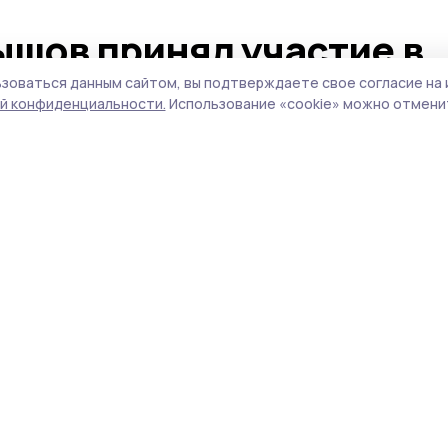
ышов принял участие в
дственного управления
зоваться данным сайтом, вы подтверждаете свое согласие на 
й конфиденциальности.
Использование «cookie» можно отменит
бласти
метил, что сотрудники Следственного
 вклад в обеспечение законности и
кой земле.