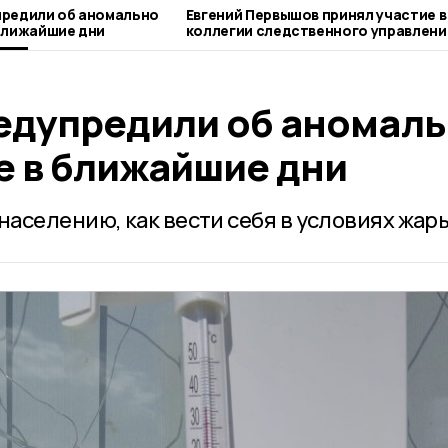
предили об аномально
Евгений Первышов принял участие в
ближайшие дни
коллегии следственного управлени
Тамбовской области
едупредили об аномал
е в ближайшие дни
аселению, как вести себя в условиях жары