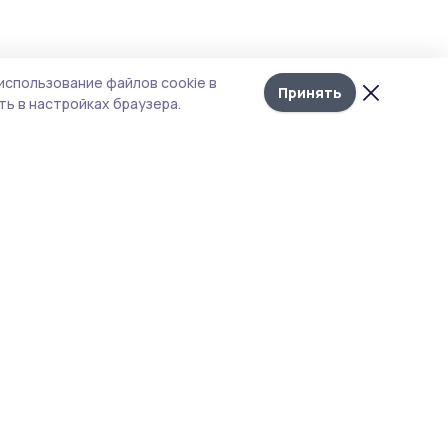
Лента
10
 по
использование файлов cookie в
новостей
Принять
ь в настройках браузера.