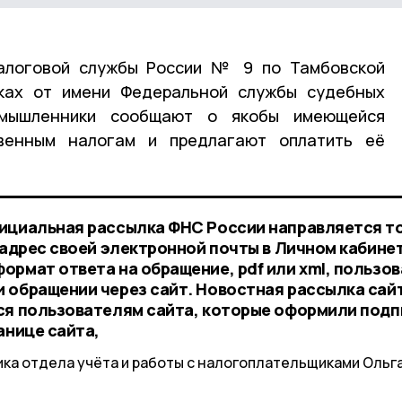
алоговой службы России № 9 по Тамбовской
ках от имени Федеральной службы судебных
умышленники сообщают о якобы имеющейся
венным налогам и предлагают оплатить её
фициальная рассылка ФНС России направляется т
 адрес своей электронной почты в Личном кабине
ормат ответа на обращение, pdf или xml, пользо
 обращении через сайт. Новостная рассылка сай
ся пользователям сайта, которые оформили подп
анице сайта,
ка отдела учёта и работы с налогоплательщиками Ольг