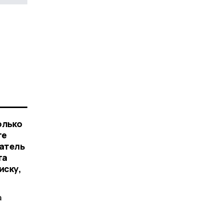
олько
те
ватель
та
иску,
а