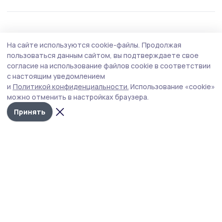
Общество
Вчера, 19:16
На сайте используются cookie-файлы.
Продолжая
Роспотребнадзор напоминает петровцам,
пользоваться данным сайтом, вы подтверждаете свое
как правильно выбрать арбузы и дыни
согласие на использование файлов cookie в соответствии
с настоящим уведомлением
В период активного сезона продажи арбузов и дынь
и
Политикой конфиденциальности.
Использование «cookie»
Роспотребнадзор напоминает жителям Тамбовской
можно отменить в настройках браузера.
области о соблюдении санитарных норм.
Принять