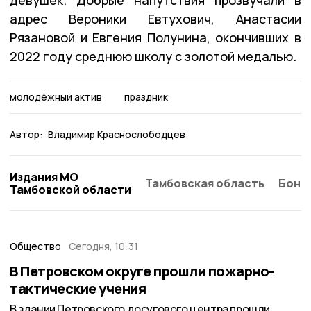
девушек. Добрые напутствия прозвучали в
адрес Вероники Евтухович, Анастасии
Рязановой и Евгения Полунина, окончивших в
2022 году среднюю школу с золотой медалью.
молодёжный актив
праздник
Автор:
Владимир Краснослободцев
Издания МО
Тамбовская область
Бонд
Тамбовской области
Общество
Сегодня, 10:31
В Петровском округе прошли пожарно-
тактические учения
В здании Петровского досугового центра прошли