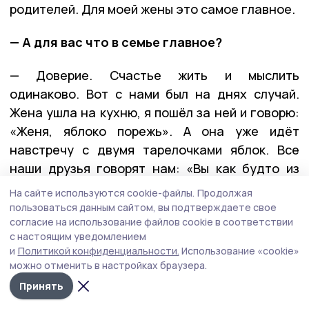
родителей. Для моей жены это самое главное.
— А для вас что в семье главное?
— Доверие. Счастье жить и мыслить
одинаково. Вот с нами был на днях случай.
Жена ушла на кухню, я пошёл за ней и говорю:
«Женя, яблоко порежь». А она уже идёт
навстречу с двумя тарелочками яблок. Все
наши друзья говорят нам: «Вы как будто из
одного теста слеплены. Вы мыслите
На сайте используются cookie-файлы.
Продолжая
одинаково, говорите одинаково». Я не знаю,
пользоваться данным сайтом, вы подтверждаете свое
согласие на использование файлов cookie в соответствии
что это — синергия? Я могу, например,
с настоящим уведомлением
написать эсэмэску — и она может мне в тот же
и
Политикой конфиденциальности.
Использование «cookie»
момент прислать эсэмэску на эту же тему. Ну,
можно отменить в настройках браузера.
допустим, что будет на ужин. И у нас эсэмэски
Принять
одинаковые долетают друг до друга. Ну и