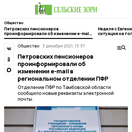
Общество
Петровских пенсионеров
Неделя с Евген
проинформировали об изменении e-mail
ситуация на то
в региональном отделении ПФР
городе и приор
Общество
3 декабря 2021, 13:37
Петровских пенсионеров
проинформировали об
изменении e-mail в
региональном отделении ПФР
Отделение ПФР по Тамбовской области
сообщило новые реквизиты электронной
почты.