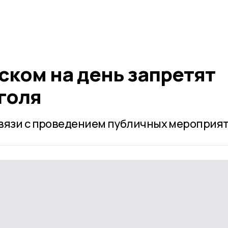
ском на день запретят
голя
вязи с проведением публичных мероприят