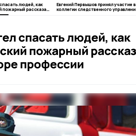
 спасать людей, как
Евгений Первышов принял участие в
й пожарный рассказал
коллегии следственного управлени
 профессии
Тамбовской области
тел спасать людей, как
вский пожарный расска
боре профессии