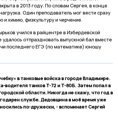
крыта в 2013 году. По словам Сергея, в конце
 нагрузка. Один преподаватель мог вести сразу
ю и химию, физкультуру и черчение.
ырьков учился в райцентре в Избердевской
е удалось отпраздновать выпускной бал вместе
ачи последнего ЕГЭ (по математике) юношу
учебку» в танковые войска в городе Владимире.
ка-водителя танков Т-72 и Т-80Б. Затем попал в
ородской области. Никогда не скажу, что год в
агодарен службе. Дедовщина в моё время уже
тносились по-дружески, - вспоминает Сергей