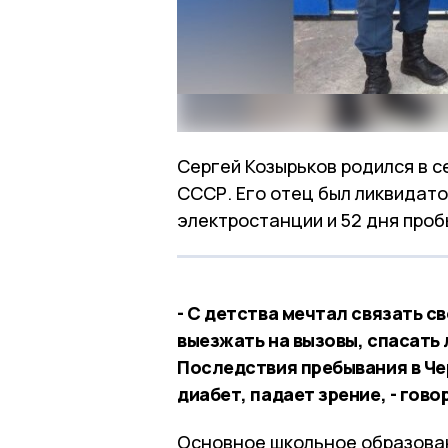
Сергей Козырьков родился в с
СССР. Его отец был ликвидат
электростанции и 52 дня проб
- С детства мечтал связать 
выезжать на вызовы, спасать 
Последствия пребывания в Чер
диабет, падает зрение, - гов
Основное школьное образован