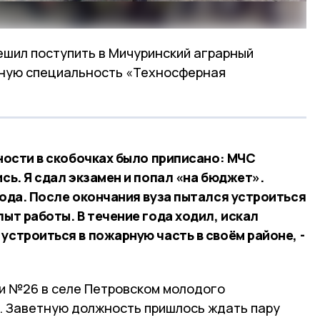
решил поступить в Мичуринский аграрный
рную специальность «Техносферная
ьности в скобочках было приписано: МЧС
ись. Я сдал экзамен и попал «на бюджет».
года. После окончания вуза пытался устроиться
пыт работы. В течение года ходил, искал
устроиться в пожарную часть в своём районе, -
и №26 в селе Петровском молодого
у. Заветную должность пришлось ждать пару