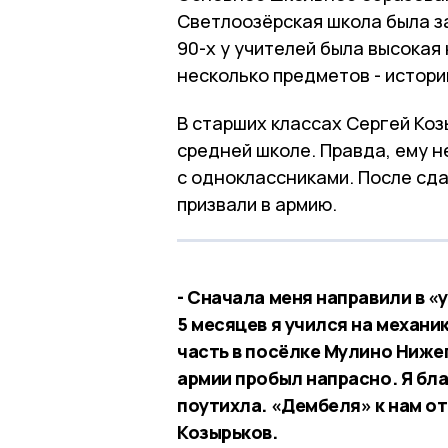
Светлоозёрская школа была за
90-х у учителей была высокая
несколько предметов - истори
В старших классах Сергей Коз
средней школе. Правда, ему н
с одноклассниками. После сд
призвали в армию.
- Сначала меня направили в «
5 месяцев я учился на механи
часть в посёлке Мулино Нижег
армии пробыл напрасно. Я бл
поутихла. «Дембеля» к нам о
Козырьков.