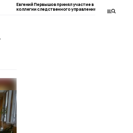
Евгений Первышов принял участие в
В Петровс
коллегии следственного управления по
тактическ
Тамбовской области
в